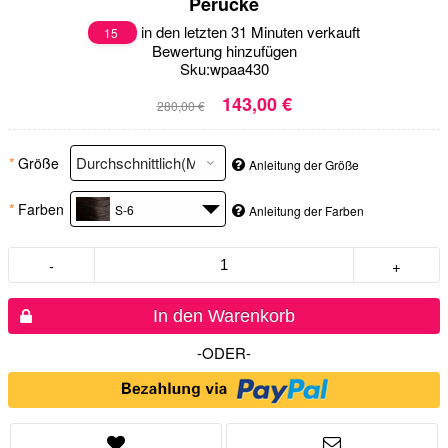
Perücke
in den letzten 31 Minuten verkauft
15
Bewertung hinzufügen
Sku:
wpaa430
143,00 €
280,00 €
*
Größe
Anleitung der Größe
*
Farben
S-6
Anleitung der Farben
-
+
In den Warenkorb
-ODER-