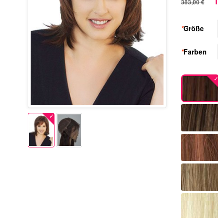
1
383,00 €
*
Größe
*
Farben