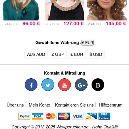
96,00 €
127,00 €
145,00 €
244,00 €
237,00 €
269,00 €
Gewähltene Währung :
€ EUR
AU$ AUD
£ GBP
€ EUR
$ USD
Kontakt & Mitteilung
Über uns
Mein Konto
Kontaktieren Sie uns
Hilfezentrum
Copyright © 2013-2025 Wowperucken.de - Hohe Qualität