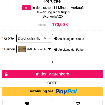
Perücke
in den letzten 11 Minuten verkauft
9
Bewertung hinzufügen
Sku:
wplw525
170,00 €
390,00 €
*
Größe
Anleitung der Größe
*
Farben
H-Butterscotch
Anleitung der Farben
-
+
In den Warenkorb
-ODER-