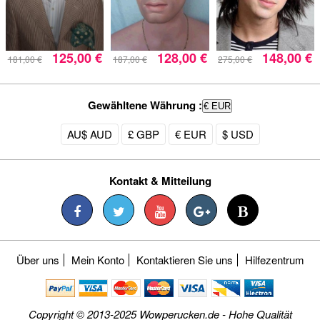
125,00 €
128,00 €
148,00 €
181,00 €
187,00 €
275,00 €
Gewähltene Währung :
€ EUR
AU$ AUD
£ GBP
€ EUR
$ USD
Kontakt & Mitteilung
Über uns
Mein Konto
Kontaktieren Sie uns
Hilfezentrum
Copyright © 2013-2025 Wowperucken.de - Hohe Qualität