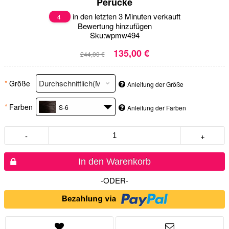
Perücke
in den letzten 3 Minuten verkauft
4
Bewertung hinzufügen
Sku:
wpmw494
135,00 €
244,00 €
*
Größe
Anleitung der Größe
*
Farben
S-6
Anleitung der Farben
-
+
In den Warenkorb
-ODER-