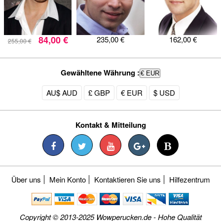
84,00 €
235,00 €
162,00 €
255,00 €
Gewähltene Währung :
€ EUR
AU$ AUD
£ GBP
€ EUR
$ USD
Kontakt & Mitteilung
Über uns
Mein Konto
Kontaktieren Sie uns
Hilfezentrum
Copyright © 2013-2025 Wowperucken.de - Hohe Qualität