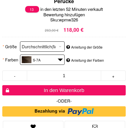
Perücke
in den letzten 52 Minuten verkauft
13
Bewertung hinzufügen
Sku:
wpmw326
118,00 €
263,00 €
*
Größe
Anleitung der Größe
*
Farben
S-7A
Anleitung der Farben
-
+
In den Warenkorb
-ODER-