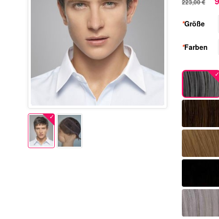
9
223,00 €
*
Größe
*
Farben