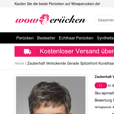
Kaufen Sie die beste Perücken auf Wowperucken.de!
Perücken
Bestseller
Echthaar Perücken
Syntheti
Home
/
Zauberhaft Verlockende Gerade Spitzefront Kunsthaa
Zauberhaft 
in d
11
Sku:wpmw5
Bewertung 
Verfügbarkeit:
A