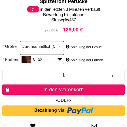
Spitzefront Perücke
in den letzten 3 Minuten verkauft
7
Bewertung hinzufügen
Sku:
wplw487
136,00 €
276,00 €
*
Größe
Anleitung der Größe
*
Farben
S-132
Anleitung der Farben
-
+
In den Warenkorb
-ODER-