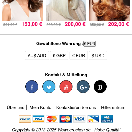
153,00 €
200,00 €
202,00 €
301,00 €
338,00 €
359,00 €
Gewähltene Währung :
€ EUR
AU$ AUD
£ GBP
€ EUR
$ USD
Kontakt & Mitteilung
Über uns
Mein Konto
Kontaktieren Sie uns
Hilfezentrum
Copyright © 2013-2025 Wowperucken.de - Hohe Qualität