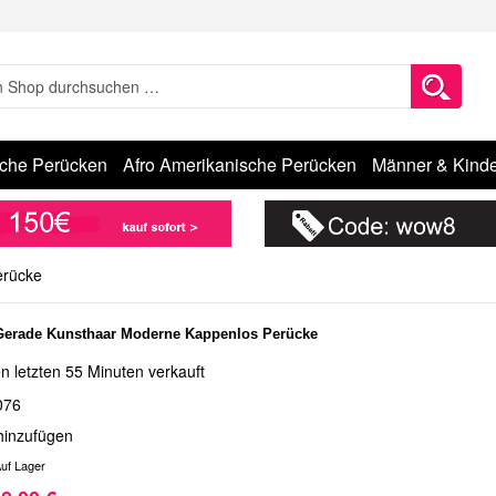
sche Perücken
Afro Amerikanische Perücken
Männer & Kinde
erücke
Gerade Kunsthaar Moderne Kappenlos Perücke
n letzten 55 Minuten verkauft
076
hinzufügen
uf Lager