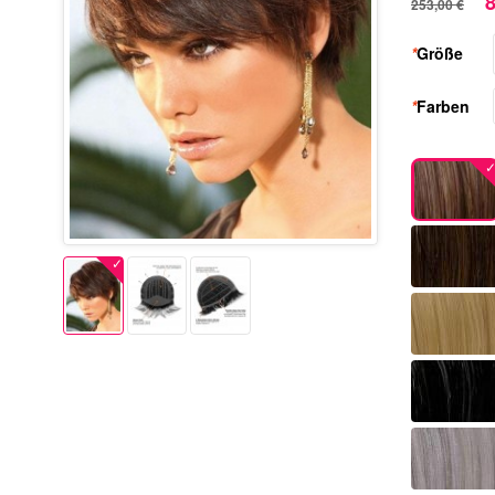
8
253,00 €
*
Größe
*
Farben