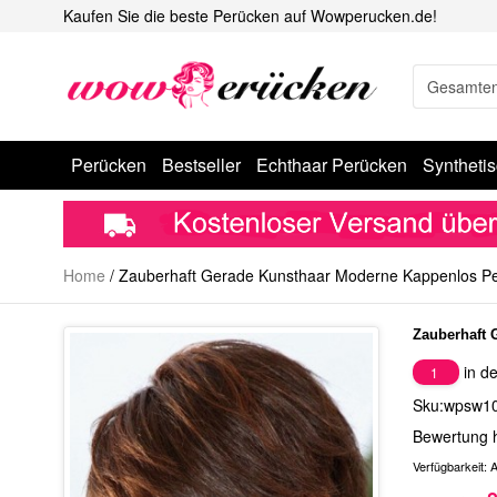
Kaufen Sie die beste Perücken auf Wowperucken.de!
Perücken
Bestseller
Echthaar Perücken
Syntheti
Home
/
Zauberhaft Gerade Kunsthaar Moderne Kappenlos P
Zauberhaft 
in de
1
Sku:wpsw1
Bewertung 
Verfügbarkeit:
A