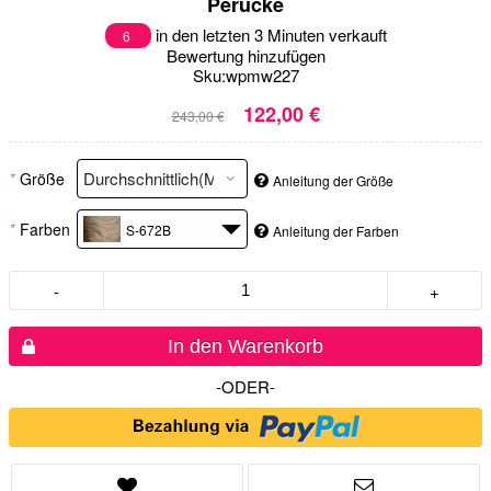
Perücke
in den letzten 3 Minuten verkauft
6
Bewertung hinzufügen
Sku:
wpmw227
122,00 €
243,00 €
*
Größe
Anleitung der Größe
*
Farben
S-672B
Anleitung der Farben
-
+
In den Warenkorb
-ODER-