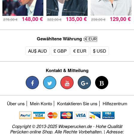
148,00 €
135,00 €
129,00 €
276,00 €
322,00 €
239,00 €
Gewähltene Währung :
€ EUR
AU$ AUD
£ GBP
€ EUR
$ USD
Kontakt & Mitteilung
Über uns
Mein Konto
Kontaktieren Sie uns
Hilfezentrum
Copyright © 2013-2025 Wowperucken.de - Hohe Qualität
Perücken online Shop. Alle Rechte Vorbehalten. | Adresse: