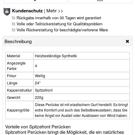
Kundenschutz
|
Mehr >>
Rückgabe innerhalb von 30 Tagen wird garantiert
Volle oder Teilrückerstattung für Qualitätsproblem
Volle Rückerstattung für beschädigte/verlorene Ware
Beschreibung
Material
Heizbeständige Synthetik
Angezeigte
4
Farbe
Frisur
Wellig
Länge
24"
Kappenstruktur
Spitzefront
Gewicht
220g
Diese Perücke ist mit elastischem Gurt herstellt. Es bringt
Kappengröße
extra Komfort und auch das Selbstbewusstsein, dass Sie
keine Angst vor Ausfall oder Ausblasen von Wind haben.
Vorteile von Spitzefront Perücken
Spitzefront Perücken bringt die Möglickeit, die ein natürliches