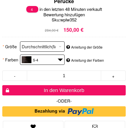
Perücke
in den letzten 48 Minuten verkauft
4
Bewertung hinzufügen
Sku:
wplw352
150,00 €
284,00 €
*
Größe
Anleitung der Größe
*
Farben
S-4
Anleitung der Farben
-
+
In den Warenkorb
-ODER-