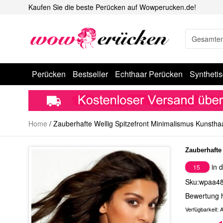
Kaufen Sie die beste Perücken auf Wowperucken.de!
Perücken
Bestseller
Echthaar Perücken
Syntheti
Home
/
Zauberhafte Wellig Spitzefront Minimalismus Kunstha
Zauberhafte
in d
15
Sku:wpaa4
Bewertung 
Verfügbarkeit:
A