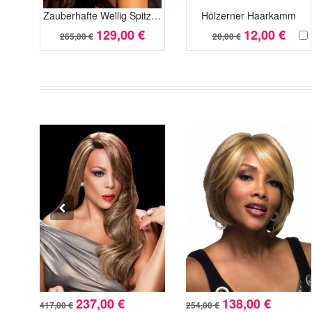
Zauberhafte Wellig Spitzefront Minimalismus Kunsthaar Perücke
Hölzerner Haarkamm
129,00 €
12,00 €
265,00 €
20,00 €
237,00 €
138,00 €
417,00 €
254,00 €