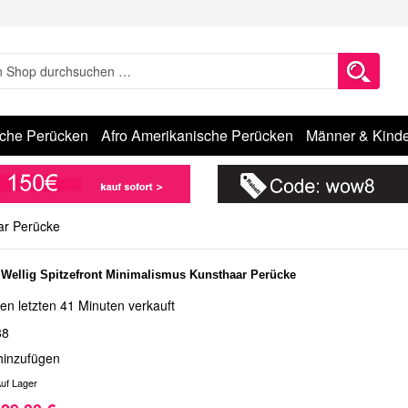
sche Perücken
Afro Amerikanische Perücken
Männer & Kinde
ar Perücke
 Wellig Spitzefront Minimalismus Kunsthaar Perücke
en letzten 41 Minuten verkauft
88
hinzufügen
uf Lager