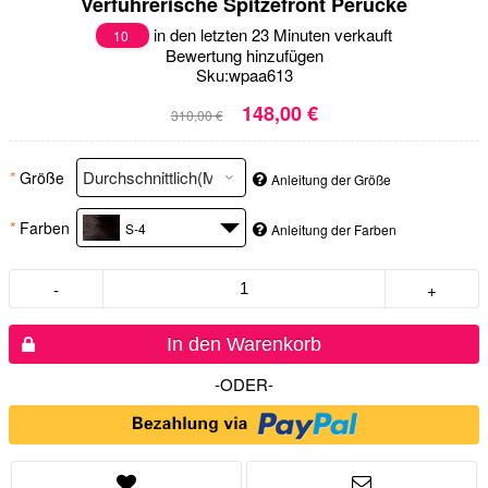
Verführerische Spitzefront Perücke
in den letzten 23 Minuten verkauft
10
Bewertung hinzufügen
Sku:
wpaa613
148,00 €
310,00 €
*
Größe
Anleitung der Größe
*
Farben
S-4
Anleitung der Farben
-
+
In den Warenkorb
-ODER-