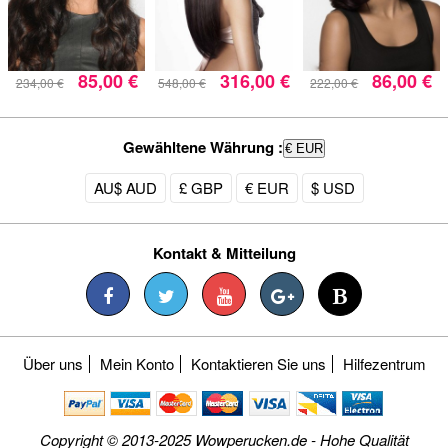
85,00 €
316,00 €
86,00 €
234,00 €
548,00 €
222,00 €
Gewähltene Währung :
€ EUR
AU$ AUD
£ GBP
€ EUR
$ USD
Kontakt & Mitteilung
Über uns
Mein Konto
Kontaktieren Sie uns
Hilfezentrum
Copyright © 2013-2025 Wowperucken.de - Hohe Qualität