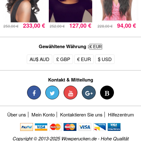
233,00 €
127,00 €
94,00 €
250,00 €
252,00 €
228,00 €
Gewähltene Währung :
€ EUR
AU$ AUD
£ GBP
€ EUR
$ USD
Kontakt & Mitteilung
Über uns
Mein Konto
Kontaktieren Sie uns
Hilfezentrum
Copyright © 2013-2025 Wowperucken.de - Hohe Qualität