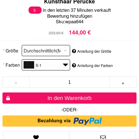
Kunsthaar Perücke
in den letzten 37 Minuten verkauft
5
Bewertung hinzufügen
Sku:
wpaa644
144,00 €
333,00 €
*
Größe
Anleitung der Größe
*
Farben
S-1
Anleitung der Farben
-
+
In den Warenkorb
-ODER-