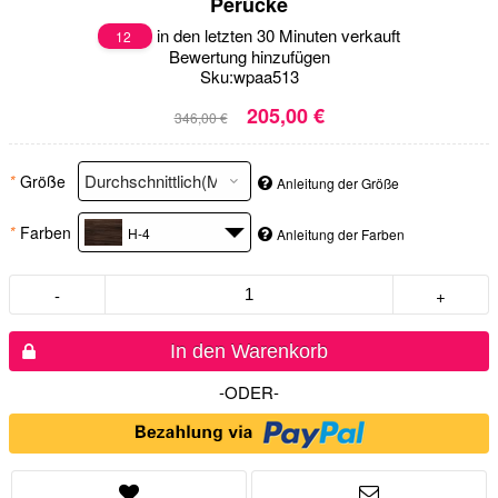
Perücke
in den letzten 30 Minuten verkauft
12
Bewertung hinzufügen
Sku:
wpaa513
205,00 €
346,00 €
*
Größe
Anleitung der Größe
*
Farben
H-4
Anleitung der Farben
-
+
In den Warenkorb
-ODER-