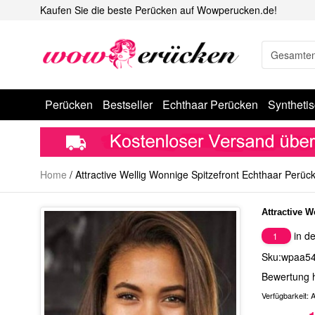
Kaufen Sie die beste Perücken auf Wowperucken.de!
Perücken
Bestseller
Echthaar Perücken
Syntheti
Home
/
Attractive Wellig Wonnige Spitzefront Echthaar Perüc
Attractive 
in de
1
Sku:wpaa5
Bewertung 
Verfügbarkeit:
A