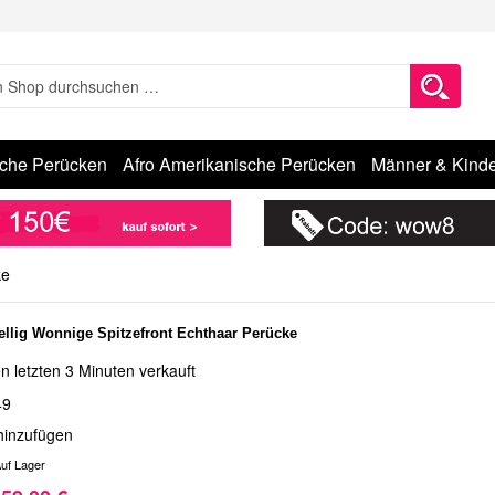
sche Perücken
Afro Amerikanische Perücken
Männer & Kinde
ke
Wellig Wonnige Spitzefront Echthaar Perücke
n letzten 3 Minuten verkauft
49
hinzufügen
uf Lager