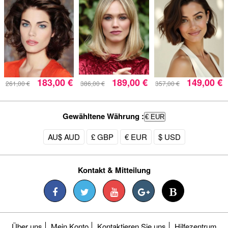
183,00 €
189,00 €
149,00 €
261,00 €
386,00 €
357,00 €
Gewähltene Währung :
€ EUR
AU$ AUD
£ GBP
€ EUR
$ USD
Kontakt & Mitteilung
Über uns
Mein Konto
Kontaktieren Sie uns
Hilfezentrum