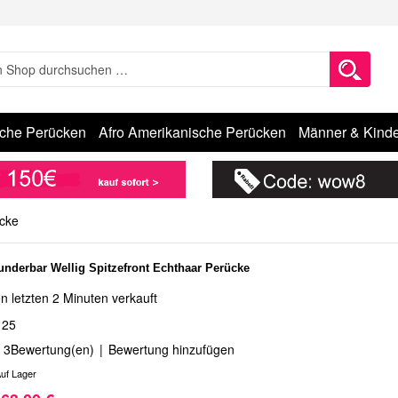
sche Perücken
Afro Amerikanische Perücken
Männer & Kinde
ücke
underbar Wellig Spitzefront Echthaar Perücke
n letzten 2 Minuten verkauft
125
3
Bewertung(en)
|
Bewertung hinzufügen
uf Lager