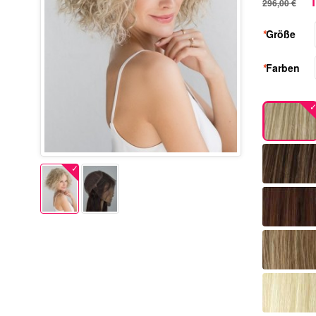
1
296,00 €
*
Größe
*
Farben