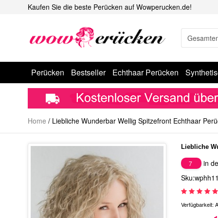
Kaufen Sie die beste Perücken auf Wowperucken.de!
Perücken
Bestseller
Echthaar Perücken
Syntheti
Home
/
Liebliche Wunderbar Wellig Spitzefront Echthaar Per
Liebliche W
in de
7
Sku:wphh1
Verfügbarkeit:
A