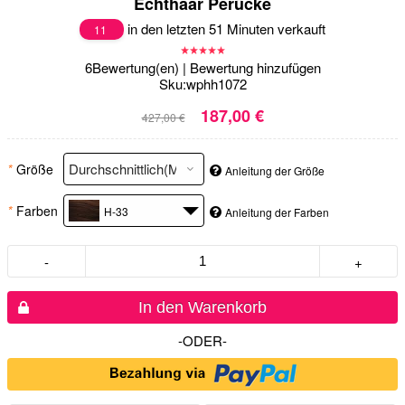
Echthaar Perücke
in den letzten 51 Minuten verkauft
11
6
Bewertung(en)
|
Bewertung hinzufügen
Sku:
wphh1072
187,00 €
427,00 €
*
Größe
Anleitung der Größe
*
Farben
H-33
Anleitung der Farben
-
+
In den Warenkorb
-ODER-