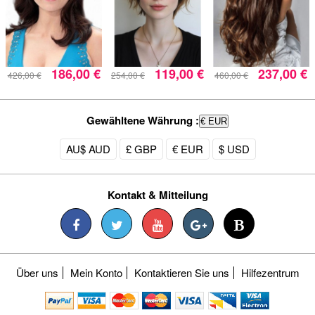
186,00 €
119,00 €
237,00 €
426,00 €
254,00 €
460,00 €
Gewähltene Währung :
€ EUR
AU$ AUD
£ GBP
€ EUR
$ USD
Kontakt & Mitteilung
Über uns
Mein Konto
Kontaktieren Sie uns
Hilfezentrum