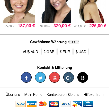
187,00 €
320,00 €
225,00 €
355,00 €
534,00 €
434,00 €
Gewähltene Währung :
€ EUR
AU$ AUD
£ GBP
€ EUR
$ USD
Kontakt & Mitteilung
Über uns
Mein Konto
Kontaktieren Sie uns
Hilfezentrum