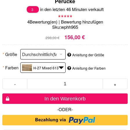
Perücke
in den letzten 46 Minuten verkauft
3
4
Bewertung(en)
|
Bewertung hinzufügen
Sku:
wphh965
156,00 €
298,00 €
*
Größe
Anleitung der Größe
*
Farben
H-27 Mixed 613
Anleitung der Farben
-
+
In den Warenkorb
-ODER-