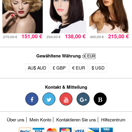
151,00 €
138,00 €
215,00 €
275,00 €
294,00 €
485,00 €
Gewähltene Währung :
€ EUR
AU$ AUD
£ GBP
€ EUR
$ USD
Kontakt & Mitteilung
Über uns
Mein Konto
Kontaktieren Sie uns
Hilfezentrum