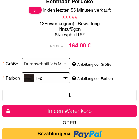
Echthaar Perücke
in den letzten 55 Minuten verkauft
9
12
Bewertung(en)
|
Bewertung
hinzufügen
Sku:
wphh1152
164,00 €
341,00 €
*
Größe
Anleitung der Größe
*
Farben
H-2
Anleitung der Farben
-
+
In den Warenkorb
-ODER-