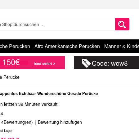
sche Perücken
Afro Amerikanische Perücken
Männer & Kinde
e Perücke
Kappenlos Echthaar Wunderschöne Gerade Perücke
n letzten 39 Minuten verkauft
44
4
Bewertung(en)
|
Bewertung hinzufügen
uf Lager