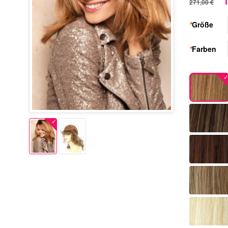
1
271,00 €
*
Größe
*
Farben