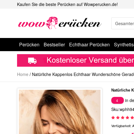
Kaufen Sie die beste Perücken auf Wowperucken.de!
Perücken
Bestseller
Echthaar Perücken
Syntheti
Home
/
Natürliche Kappenlos Echthaar Wunderschöne Gerad
Natürliche 
in de
4
Sku:wphh9
Verfügbarkeit:
A