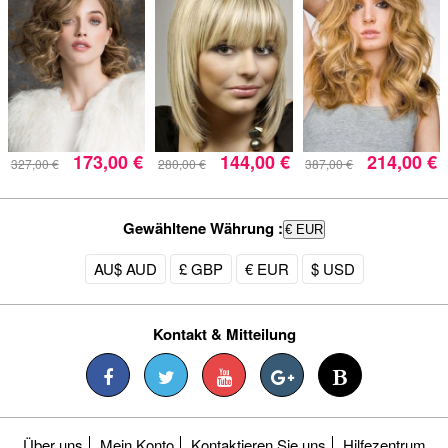
173,00 €
144,00 €
214,00 €
327,00 €
280,00 €
387,00 €
Gewähltene Währung :
€ EUR
AU$ AUD
£ GBP
€ EUR
$ USD
Kontakt & Mitteilung
Über uns
Mein Konto
Kontaktieren Sie uns
Hilfezentrum