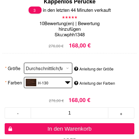
Kappenlos Perücke
in den letzten 44 Minuten verkauft
3
10
Bewertung(en)
|
Bewertung
hinzufügen
Sku:
wphh1348
168,00 €
276,00 €
*
Größe
Anleitung der Größe
*
Farben
H-130
Anleitung der Farben
168,00 €
276,00 €
-
+
In den Warenkorb