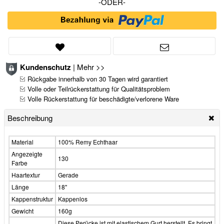
-ODER-
Kundenschutz
|
Mehr >>
Rückgabe innerhalb von 30 Tagen wird garantiert
Volle oder Teilrückerstattung für Qualitätsproblem
Volle Rückerstattung für beschädigte/verlorene Ware
Beschreibung
Material
100% Remy Echthaar
Angezeigte
130
Farbe
Haartextur
Gerade
Länge
18"
Kappenstruktur
Kappenlos
Gewicht
160g
Diese Perücke ist mit elastischem Gurt herstellt. Es bringt