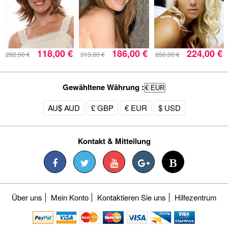
118,00 €
186,00 €
224,00 €
282,00 €
313,00 €
650,00 €
Gewähltene Währung :
€ EUR
AU$ AUD
£ GBP
€ EUR
$ USD
Kontakt & Mitteilung
Über uns
Mein Konto
Kontaktieren Sie uns
Hilfezentrum