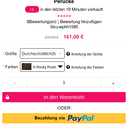
Perücke
in den letzten 19 Minuten verkauft
13
8
Bewertung(en)
|
Bewertung hinzufügen
Sku:
wphh1085
161,00 €
239,00 €
*
Größe
Anleitung der Größe
*
Farben
H-Rocky Road
Anleitung der Farben
-
+
In den Warenkorb
-ODER-