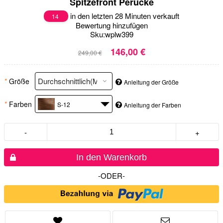
Spitzefront Perücke
in den letzten 28 Minuten verkauft
14
Bewertung hinzufügen
Sku:
wplw399
146,00 €
249,00 €
*
Größe
Anleitung der Größe
*
Farben
S-12
Anleitung der Farben
-
+
In den Warenkorb
-ODER-