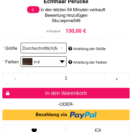
Echthaar Perücke
in den letzten 54 Minuten verkauft
6
Bewertung hinzufügen
Sku:
wpmw546
130,00 €
179,00 €
*
Größe
Anleitung der Größe
*
Farben
H-6
Anleitung der Farben
-
+
In den Warenkorb
-ODER-