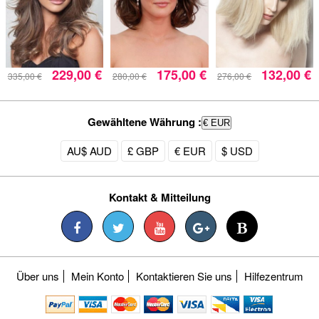
229,00 €
175,00 €
132,00 €
335,00 €
280,00 €
276,00 €
Gewähltene Währung :
€ EUR
AU$ AUD
£ GBP
€ EUR
$ USD
Kontakt & Mitteilung
Über uns
Mein Konto
Kontaktieren Sie uns
Hilfezentrum