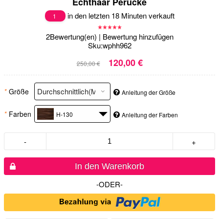
Echthaar Perücke
in den letzten 18 Minuten verkauft
1
2
Bewertung(en)
|
Bewertung hinzufügen
Sku:
wphh962
120,00 €
250,00 €
*
Größe
Anleitung der Größe
*
Farben
H-130
Anleitung der Farben
-
+
In den Warenkorb
-ODER-