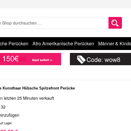
sche Perücken
Afro Amerikanische Perücken
Männer & Kinde
de Kunsthaar Hübsche Spitzefront Perücke
n letzten 25 Minuten verkauft
132
hinzufügen
uf Lager