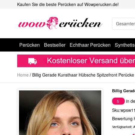
Kaufen Sie die beste Perücken auf Wowperucken.de!
Perücken
Bestseller
Echthaar Perücken
Syntheti
Home
/
Billig Gerade Kunsthaar Hübsche Spitzefront Perücke
Billig Gera
in de
5
Sku:wpsw1
Bewertung 
Verfügbarkeit:
A