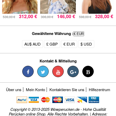
312,00 €
146,00 €
328,00 €
536,00 €
306,00 €
598,00 €
Gewähltene Währung :
€ EUR
AU$ AUD
£ GBP
€ EUR
$ USD
Kontakt & Mitteilung
Über uns
Mein Konto
Kontaktieren Sie uns
Hilfezentrum
Copyright © 2013-2025 Wowperucken.de - Hohe Qualität
Perücken online Shop. Alle Rechte Vorbehalten. | Adresse: