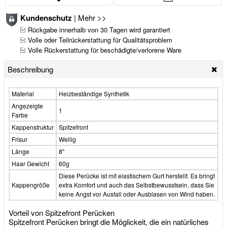
Kundenschutz
|
Mehr >>
Rückgabe innerhalb von 30 Tagen wird garantiert
Volle oder Teilrückerstattung für Qualitätsproblem
Volle Rückerstattung für beschädigte/verlorene Ware
Beschreibung
Material
Heizbeständige Synthetik
Angezeigte
1
Farbe
Kappenstruktur
Spitzefront
Frisur
Wellig
Länge
8"
Haar Gewicht
60g
Diese Perücke ist mit elastischem Gurt herstellt. Es bringt
Kappengröße
extra Komfort und auch das Selbstbewusstsein, dass Sie
keine Angst vor Ausfall oder Ausblasen von Wind haben.
Vorteil von Spitzefront Perücken
Spitzefront Perücken bringt die Möglickeit, die ein natürliches