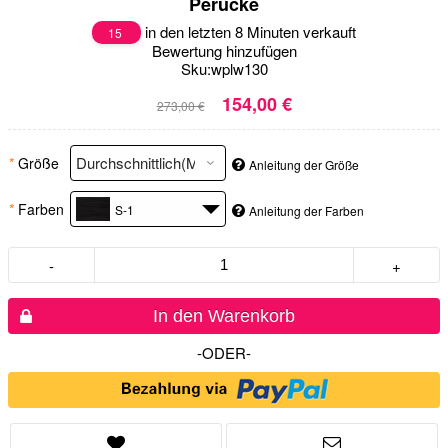
Perücke
in den letzten 8 Minuten verkauft
15
Bewertung hinzufügen
Sku:
wplw130
154,00 €
273,00 €
*
Größe
Anleitung der Größe
*
Farben
S-1
Anleitung der Farben
-
+
In den Warenkorb
-ODER-