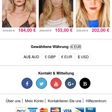
184,00 €
153,00 €
202,00 €
316,00 €
294,00 €
335,00 €
Gewähltene Währung :
€ EUR
AU$ AUD
£ GBP
€ EUR
$ USD
Kontakt & Mitteilung
Über uns
Mein Konto
Kontaktieren Sie uns
Hilfezentrum