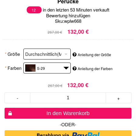
Perücke
in den letzten 53 Minuten verkauft
12
Bewertung hinzufügen
Sku:
wplw668
132,00 €
267,00 €
*
Größe
Anleitung der Größe
*
Farben
S-29
Anleitung der Farben
132,00 €
267,00 €
-
+
In den Warenkorb
-ODER-