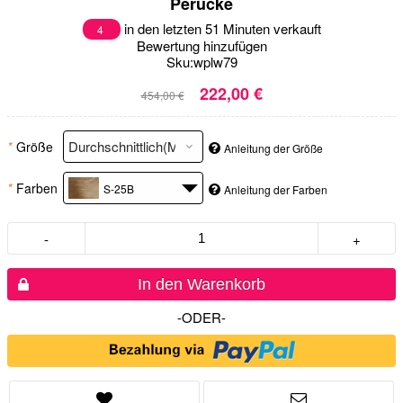
Perücke
in den letzten 51 Minuten verkauft
4
Bewertung hinzufügen
Sku:
wplw79
222,00 €
454,00 €
*
Größe
Anleitung der Größe
*
Farben
S-25B
Anleitung der Farben
-
+
In den Warenkorb
-ODER-