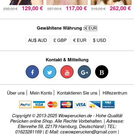
129,00 €
117,00 €
262,00 €
298,00 €
287,00 €
516,00 €
Gewähltene Währung :
€ EUR
AU$ AUD
£ GBP
€ EUR
$ USD
Kontakt & Mitteilung
Über uns
Mein Konto
Kontaktieren Sie uns
Hilfezentrum
Copyright © 2013-2025 Wowperucken.de - Hohe Qualität
Perücken online Shop. Alle Rechte Vorbehalten. | Adresse:
Ellenreihe 59, 22179 Hamburg, Deutschland | TEL:
01623281169 | E-Mail:
cswowperucken@gmail.com
|