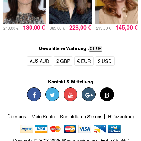
130,00 €
228,00 €
145,00 €
243,00 €
385,00 €
293,00 €
Gewähltene Währung :
€ EUR
AU$ AUD
£ GBP
€ EUR
$ USD
Kontakt & Mitteilung
Über uns
Mein Konto
Kontaktieren Sie uns
Hilfezentrum
Copyright © 2013-2025 Wowperucken.de - Hohe Qualität