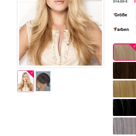
1
314,00 €
*
Größe
*
Farben