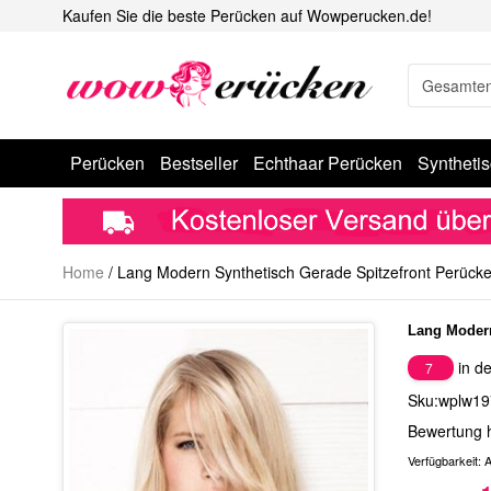
Kaufen Sie die beste Perücken auf Wowperucken.de!
Perücken
Bestseller
Echthaar Perücken
Syntheti
Home
/
Lang Modern Synthetisch Gerade Spitzefront Perück
Lang Modern
in de
7
Sku:wplw19
Bewertung 
Verfügbarkeit:
A