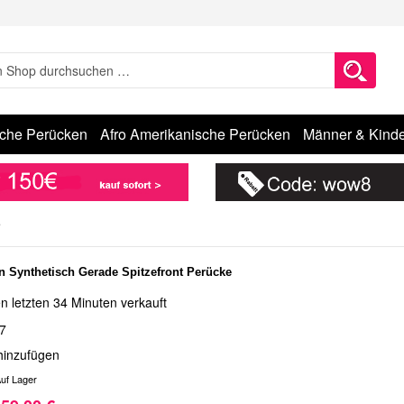
sche Perücken
Afro Amerikanische Perücken
Männer & Kinde
e
 Synthetisch Gerade Spitzefront Perücke
n letzten 34 Minuten verkauft
7
hinzufügen
uf Lager