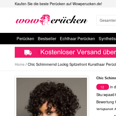
Kaufen Sie die beste Perücken auf Wowperucken.de!
Perücken
Bestseller
Echthaar Perücken
Syntheti
Home
/
Chic Schimmernd Lockig Spitzefront Kunsthaar Perüc
Chic Schimm
in d
12
Sku:wpaa6
Bewertung 
Verfügbarkeit:
A