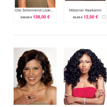
Chic Schimmernd Lockig Spitzefront Kunsthaar Perücke
Hölzerner Haarkamm
138,00 €
12,00 €
248,00 €
20,00 €