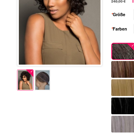
1
248,00 €
*
Größe
*
Farben