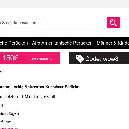
sche Perücken
Afro Amerikanische Perücken
Männer & Kinde
ke
ernd Lockig Spitzefront Kunsthaar Perücke
en letzten 11 Minuten verkauft
16
hinzufügen
uf Lager