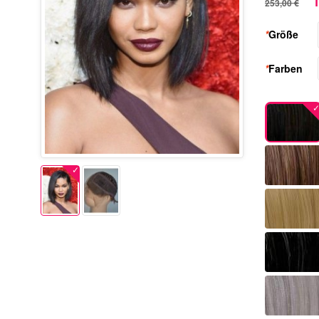
1
253,00 €
*
Größe
*
Farben