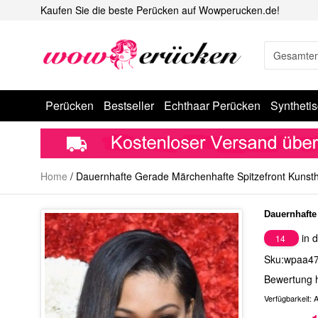
Kaufen Sie die beste Perücken auf Wowperucken.de!
Perücken
Bestseller
Echthaar Perücken
Syntheti
Home
/
Dauernhafte Gerade Märchenhafte Spitzefront Kunst
Dauernhafte
in d
14
Sku:wpaa4
Bewertung 
Verfügbarkeit:
A