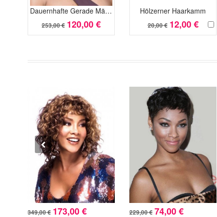
Dauernhafte Gerade Märchenhafte Spitzefront Kunsthaar Perücke
Hölzerner Haarkamm
120,00 €
12,00 €
253,00 €
20,00 €
173,00 €
74,00 €
349,00 €
229,00 €