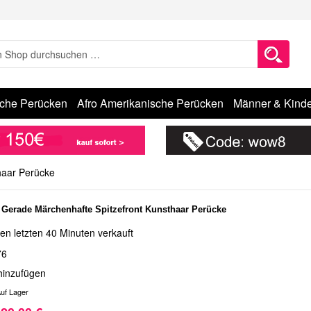
sche Perücken
Afro Amerikanische Perücken
Männer & Kinde
haar Perücke
 Gerade Märchenhafte Spitzefront Kunsthaar Perücke
en letzten 40 Minuten verkauft
76
hinzufügen
uf Lager