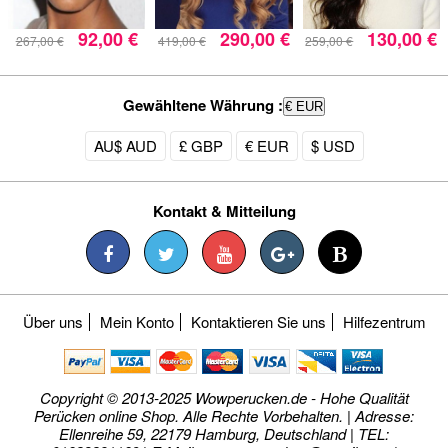
92,00 €
290,00 €
130,00 €
267,00 €
419,00 €
259,00 €
Gewähltene Währung :
€ EUR
AU$ AUD
£ GBP
€ EUR
$ USD
Kontakt & Mitteilung
Über uns
Mein Konto
Kontaktieren Sie uns
Hilfezentrum
Copyright © 2013-2025 Wowperucken.de - Hohe Qualität
Perücken online Shop. Alle Rechte Vorbehalten. | Adresse:
Ellenreihe 59, 22179 Hamburg, Deutschland | TEL: