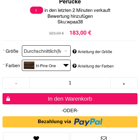
Perücke
in den letzten 2 Minuten verkauft
1
Bewertung hinzufügen
Sku:
wpaa38
183,00 €
323,00 €
*
Größe
Anleitung der Größe
*
Farben
H-Pine One
Anleitung der Farben
-
+
In den Warenkorb
-ODER-