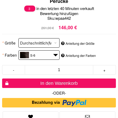
Perücke
in den letzten 40 Minuten verkauft
3
Bewertung hinzufügen
Sku:
wpaa442
146,00 €
261,00 €
*
Größe
Anleitung der Größe
*
Farben
S-6
Anleitung der Farben
-
+
In den Warenkorb
-ODER-