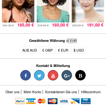
185,00 €
160,00 €
191,00 €
341,00 €
318,00 €
423,00 €
Gewähltene Währung :
€ EUR
AU$ AUD
£ GBP
€ EUR
$ USD
Kontakt & Mitteilung
Über uns
Mein Konto
Kontaktieren Sie uns
Hilfezentrum