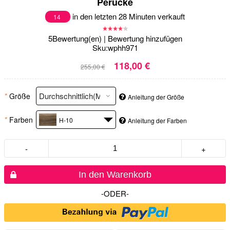
Perücke
in den letzten 28 Minuten verkauft
14
5
Bewertung(en)
|
Bewertung hinzufügen
Sku:
wphh971
118,00 €
255,00 €
*
Größe
Anleitung der Größe
*
Farben
H-10
Anleitung der Farben
-
+
In den Warenkorb
-ODER-