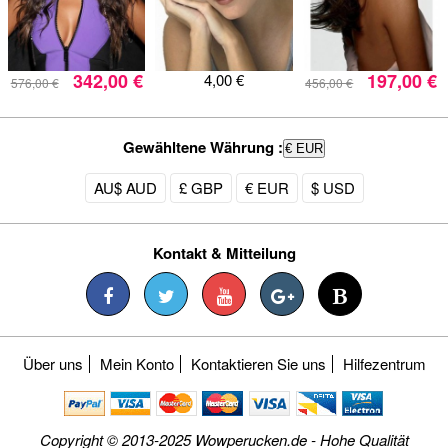
342,00 €
197,00 €
4,00 €
576,00 €
456,00 €
Gewähltene Währung :
€ EUR
AU$ AUD
£ GBP
€ EUR
$ USD
Kontakt & Mitteilung
Über uns
Mein Konto
Kontaktieren Sie uns
Hilfezentrum
Copyright © 2013-2025 Wowperucken.de - Hohe Qualität