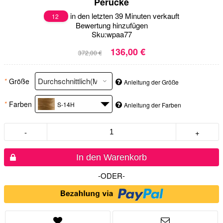
Perücke
in den letzten 39 Minuten verkauft
12
Bewertung hinzufügen
Sku:
wpaa77
136,00 €
372,00 €
*
Größe
Anleitung der Größe
*
Farben
S-14H
Anleitung der Farben
-
+
In den Warenkorb
-ODER-