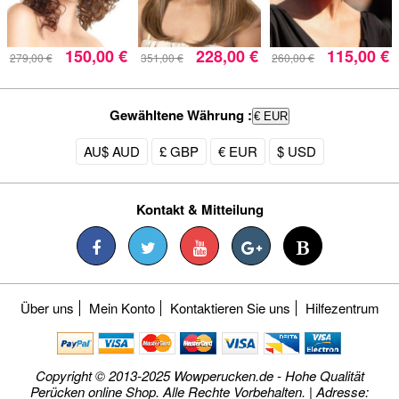
150,00 €
228,00 €
115,00 €
279,00 €
351,00 €
260,00 €
Gewähltene Währung :
€ EUR
AU$ AUD
£ GBP
€ EUR
$ USD
Kontakt & Mitteilung
Über uns
Mein Konto
Kontaktieren Sie uns
Hilfezentrum
Copyright © 2013-2025 Wowperucken.de - Hohe Qualität
Perücken online Shop. Alle Rechte Vorbehalten. | Adresse: