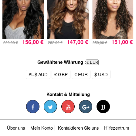
156,00 €
147,00 €
151,00 €
280,00 €
282,00 €
359,00 €
Gewähltene Währung :
€ EUR
AU$ AUD
£ GBP
€ EUR
$ USD
Kontakt & Mitteilung
Über uns
Mein Konto
Kontaktieren Sie uns
Hilfezentrum