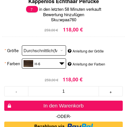
Kappenlos Echthaar Perücke
in den letzten 58 Minuten verkauft
7
Bewertung hinzufügen
Sku:
wpaa760
118,00 €
259,00 €
*
Größe
Anleitung der Größe
*
Farben
H-6
Anleitung der Farben
118,00 €
259,00 €
-
+
In den Warenkorb
-ODER-