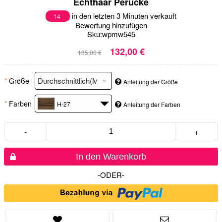
Echthaar Perücke
in den letzten 3 Minuten verkauft
14
Bewertung hinzufügen
Sku:
wpmw545
132,00 €
185,00 €
*
Größe
Anleitung der Größe
*
Farben
H-27
Anleitung der Farben
-
+
In den Warenkorb
-ODER-