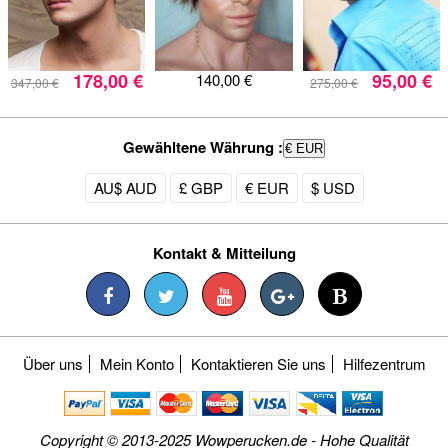
178,00 €
95,00 €
140,00 €
347,00 €
275,00 €
Gewähltene Währung :
€ EUR
AU$ AUD
£ GBP
€ EUR
$ USD
Kontakt & Mitteilung
Über uns
Mein Konto
Kontaktieren Sie uns
Hilfezentrum
Copyright © 2013-2025 Wowperucken.de - Hohe Qualität