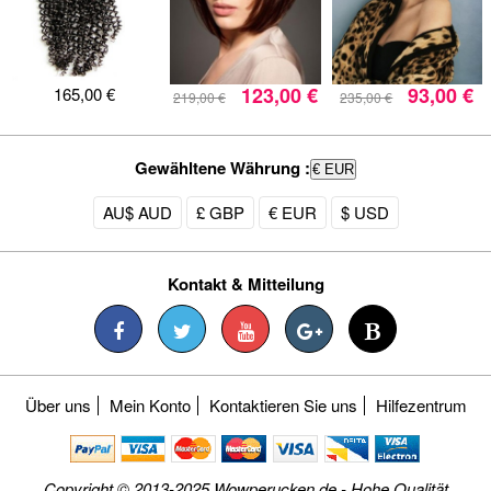
123,00 €
93,00 €
165,00 €
219,00 €
235,00 €
Gewähltene Währung :
€ EUR
AU$ AUD
£ GBP
€ EUR
$ USD
Kontakt & Mitteilung
Über uns
Mein Konto
Kontaktieren Sie uns
Hilfezentrum
Copyright © 2013-2025 Wowperucken.de - Hohe Qualität