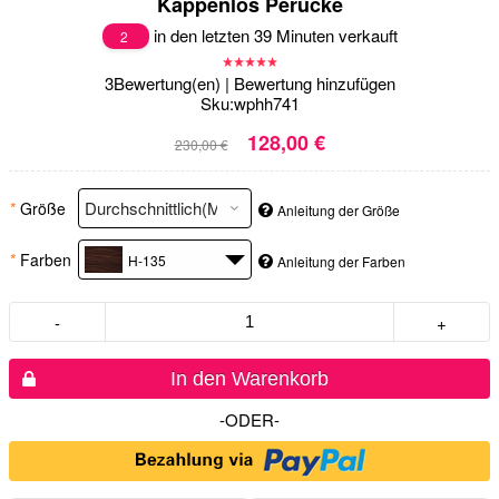
Kappenlos Perücke
in den letzten 39 Minuten verkauft
2
3
Bewertung(en)
|
Bewertung hinzufügen
Sku:
wphh741
128,00 €
230,00 €
*
Größe
Anleitung der Größe
*
Farben
H-135
Anleitung der Farben
-
+
In den Warenkorb
-ODER-