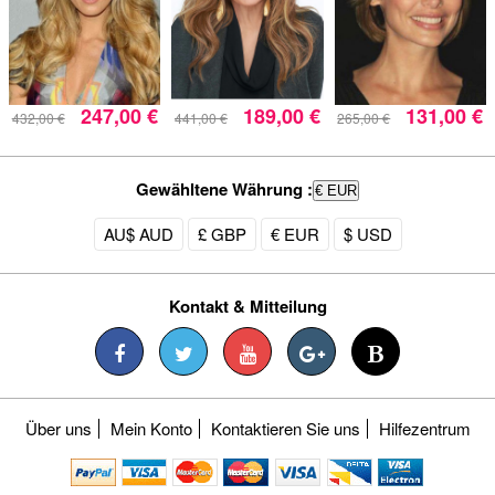
247,00 €
189,00 €
131,00 €
432,00 €
441,00 €
265,00 €
Gewähltene Währung :
€ EUR
AU$ AUD
£ GBP
€ EUR
$ USD
Kontakt & Mitteilung
Über uns
Mein Konto
Kontaktieren Sie uns
Hilfezentrum