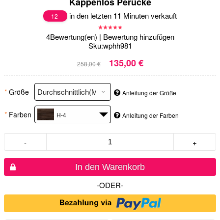
Kappenlos Perücke
in den letzten 11 Minuten verkauft
12
4
Bewertung(en)
|
Bewertung hinzufügen
Sku:
wphh981
135,00 €
258,00 €
*
Größe
Anleitung der Größe
*
Farben
H-4
Anleitung der Farben
-
+
In den Warenkorb
-ODER-