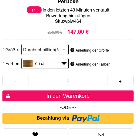
Perücke
in den letzten 43 Minuten verkauft
11
Bewertung hinzufügen
Sku:
wplw464
147,00 €
256,00 €
*
Größe
Anleitung der Größe
*
Farben
S-14H
Anleitung der Farben
-
+
In den Warenkorb
-ODER-