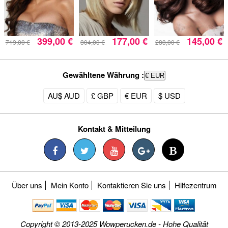
399,00 €
177,00 €
145,00 €
719,00 €
304,00 €
283,00 €
Gewähltene Währung :
€ EUR
AU$ AUD
£ GBP
€ EUR
$ USD
Kontakt & Mitteilung
Über uns
Mein Konto
Kontaktieren Sie uns
Hilfezentrum
Copyright © 2013-2025 Wowperucken.de - Hohe Qualität