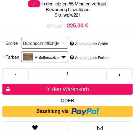
in den letzten 55 Minuten verkauft
8
Bewertung hinzufügen
Sku:
wplw221
225,00 €
386,00 €
*
Größe
Anleitung der Größe
*
Farben
H-Butterscotch
Anleitung der Farben
-
+
In den Warenkorb
-ODER-