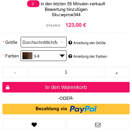
in den letzten 55 Minuten verkauft
2
Bewertung hinzufügen
Sku:
wpmw344
123,00 €
274,00 €
*
Größe
Anleitung der Größe
*
Farben
S-8
Anleitung der Farben
-
+
In den Warenkorb
-ODER-