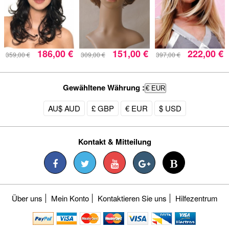
186,00 €
151,00 €
222,00 €
359,00 €
309,00 €
397,00 €
Gewähltene Währung :
€ EUR
AU$ AUD
£ GBP
€ EUR
$ USD
Kontakt & Mitteilung
Über uns
Mein Konto
Kontaktieren Sie uns
Hilfezentrum