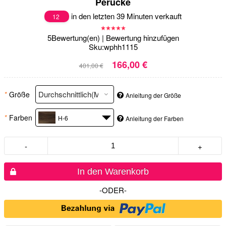
Perücke
in den letzten 39 Minuten verkauft
12
5
Bewertung(en)
|
Bewertung hinzufügen
Sku:
wphh1115
166,00 €
401,00 €
*
Größe
Anleitung der Größe
*
Farben
H-6
Anleitung der Farben
-
+
In den Warenkorb
-ODER-