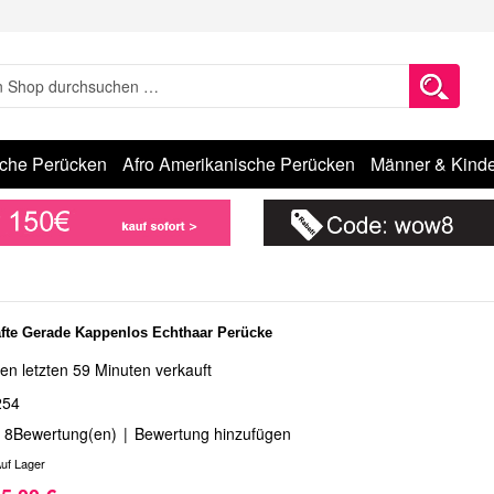
sche Perücken
Afro Amerikanische Perücken
Männer & Kinde
fte Gerade Kappenlos Echthaar Perücke
en letzten 59 Minuten verkauft
254
8
Bewertung(en)
|
Bewertung hinzufügen
uf Lager