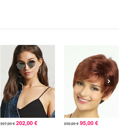
202,00 €
95,00 €
307,00 €
250,00 €
275,