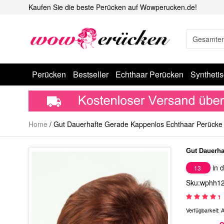
Kaufen Sie die beste Perücken auf Wowperucken.de!
Perücken
Bestseller
Echthaar Perücken
Syntheti
Home
/
Gut Dauerhafte Gerade Kappenlos Echthaar Perücke
Gut Dauerha
in d
13
Sku:wphh1
Verfügbarkeit:
A