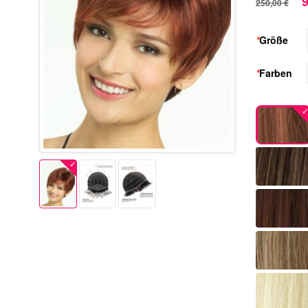
9
250,00 €
*
Größe
*
Farben