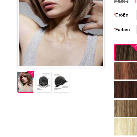
1
318,00 €
*
Größe
*
Farben