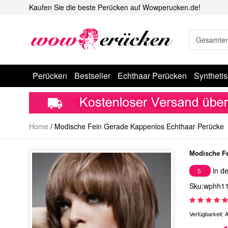
Kaufen Sie die beste Perücken auf Wowperucken.de!
Perücken
Bestseller
Echthaar Perücken
Syntheti
Home
/
Modische Fein Gerade Kappenlos Echthaar Perücke
Modische Fe
in de
5
Sku:wphh1
Verfügbarkeit:
A