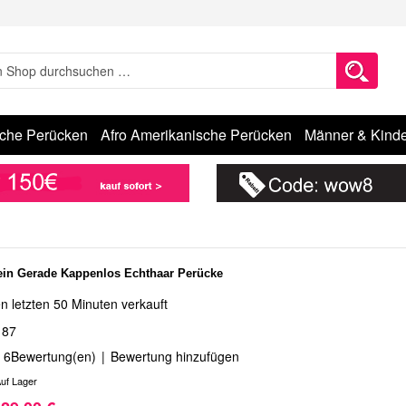
sche Perücken
Afro Amerikanische Perücken
Männer & Kinde
in Gerade Kappenlos Echthaar Perücke
n letzten 50 Minuten verkauft
187
6
Bewertung(en)
|
Bewertung hinzufügen
uf Lager