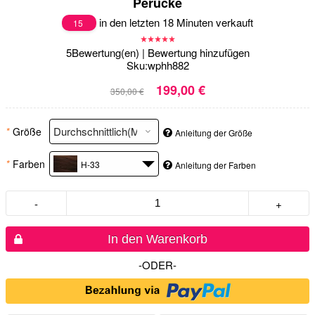
Perücke
in den letzten 18 Minuten verkauft
15
5
Bewertung(en)
|
Bewertung hinzufügen
Sku:
wphh882
199,00 €
350,00 €
*
Größe
Anleitung der Größe
*
Farben
H-33
Anleitung der Farben
-
+
In den Warenkorb
-ODER-